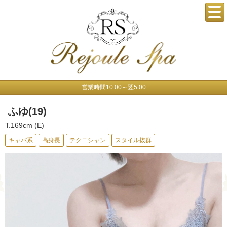
営業時間10:00～翌5:00
ふゆ(19)
T.169cm (E)
キャバ系
高身長
テクニシャン
スタイル抜群